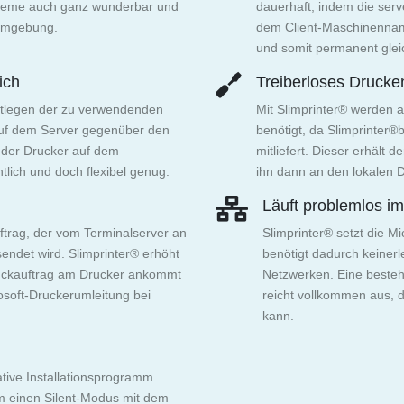
steme auch ganz wunderbar und
dauerhaft, indem die ser
-Umgebung.
dem Client-Maschinenn
und somit permanent gleic
ich
Treiberloses Drucke
estlegen der zu verwendenden
Mit Slimprinter® werden a
 auf dem Server gegenüber den
benötigt, da Slimprinter®
e der Drucker auf dem
mitliefert. Dieser erhält
tlich und doch flexibel genug.
ihn dann an den lokalen D
Läuft problemlos i
ftrag, der vom Terminalserver an
Slimprinter® setzt die M
endet wird. Slimprinter® erhöht
benötigt dadurch keinerl
ruckauftrag am Drucker ankommt
Netzwerken. Eine beste
osoft-Druckerumleitung bei
reicht vollkommen aus, d
kann.
ative Installationsprogramm
em einen Silent-Modus mit dem