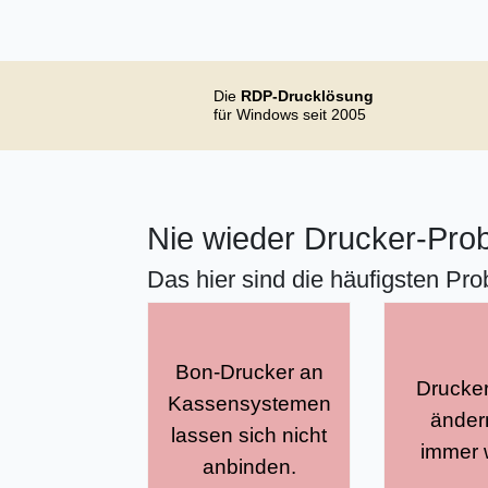
Die
RDP-Drucklösung
für Windows seit 2005
Nie wieder Drucker-Pr
Das hier sind die häufigsten P
Bon-Drucker an
Drucke
bringt Ihre
Kassensystemen
sorg
änder
Bon-Drucker
lassen sich nicht
kons
immer 
auf den
anbinden.
Drucke
Terminalserver.