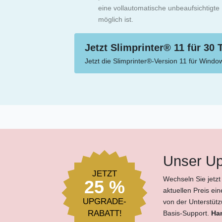
eine vollautomatische unbeaufsichtigte 
möglich ist.
Jetzt Slimprinter® 11 für 30
Jetzt die Slimprinter®-Version 11 für Wind
Unser Up
JETZT
Wechseln Sie jetzt
25 %
aktuellen Preis ei
UPGRADE-
von der Unterstüt
RABATT!
Basis-Support.
Han