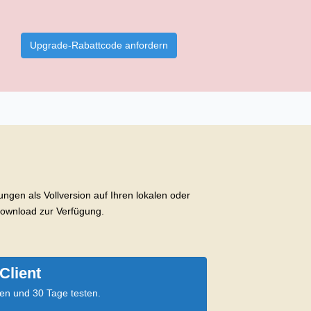
Upgrade-Rabattcode anfordern
gen als Vollversion auf Ihren lokalen oder
Download zur Verfügung.
Client
en und 30 Tage testen.