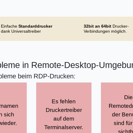
Einfache
Standarddrucker
32bit an 64bit
Drucker-
dank Universaltreiber
Verbindungen möglich.
obleme in Remote-Desktop-Umgebu
robleme beim RDP-Drucken:
Die
Es fehlen
rnamen
Remotedr
bringt
Druckertreiber
t für
regelt gezi
n sich
der Ben
universelle
auf dem
tante
Sichtbark
wieder.
sind für
Druckertreiber
Terminalserver.
rnamen.
Terminald
sicht
mit.