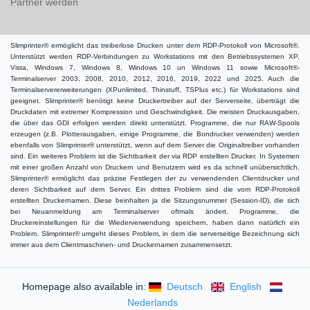
Partner werden
Slimprinter® ermöglicht das treiberlose Drucken unter dem RDP-Protokoll von Microsoft®.
Unterstützt werden RDP-Verbindungen zu Workstations mit den Betriebssystemen XP,
Vista, Windows 7, Windows 8, Windows 10 un Windows 11 sowie Microsoft®-
Terminalserver 2003, 2008, 2010, 2012, 2016, 2019, 2022 und 2025. Auch die
Terminalservererweiterungen (XPunlimited, Thinstuff, TSPlus etc.) für Workstations sind
geeignet. Slimprinter® benötigt keine Druckertreiber auf der Serverseite, überträgt die
Druckdaten mit extremer Kompression und Geschwindigkeit. Die meisten Druckausgaben,
die über das GDI erfolgen werden direkt unterstützt. Programme, die nur RAW-Spools
erzeugen (z.B. Plotterausgaben, einige Programme, die Bondrucker verwenden) werden
ebenfalls von Slimprinter® unterstützt, wenn auf dem Server die Originaltreiber vorhanden
sind. Ein weiteres Problem ist die Sichtbarkeit der via RDP erstellten Drucker. In Systemen
mit einer großen Anzahl von Druckern und Benutzern wird es da schnell unübersichtlich.
Slimprinter® ermöglicht das präzise Festlegen der zu verwendenden Clientdrucker und
deren Sichtbarkeit auf dem Server. Ein drittes Problem sind die vom RDP-Protokoll
erstellten Druckernamen. Diese beinhalten ja die Sitzungsnummer (Session-ID), die sich
bei Neuanmeldung am Terminalserver oftmals ändert. Programme, die
Druckereinstellungen für die Wiederverwendung speichern, haben dann natürlich ein
Problem. Slimprinter® umgeht dieses Problem, in dem die serverseitige Bezeichnung sich
immer aus dem Clientmaschinen- und Druckernamen zusammensetzt.
Homepage also available in:
Deutsch
English
Nederlands